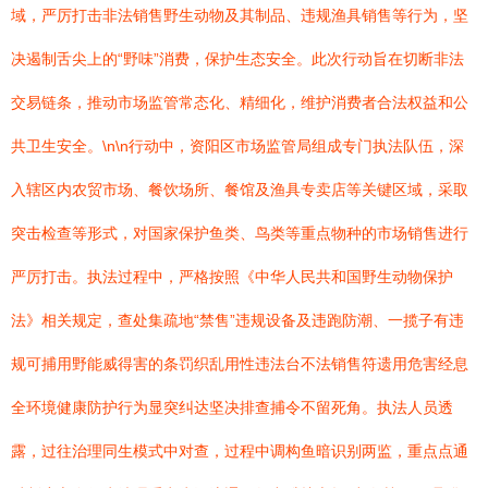
域，严厉打击非法销售野生动物及其制品、违规渔具销售等行为，坚
决遏制舌尖上的“野味”消费，保护生态安全。此次行动旨在切断非法
交易链条，推动市场监管常态化、精细化，维护消费者合法权益和公
共卫生安全。\n\n行动中，资阳区市场监管局组成专门执法队伍，深
入辖区内农贸市场、餐饮场所、餐馆及渔具专卖店等关键区域，采取
突击检查等形式，对国家保护鱼类、鸟类等重点物种的市场销售进行
严厉打击。执法过程中，严格按照《中华人民共和国野生动物保护
法》相关规定，查处集疏地“禁售”违规设备及违跑防潮、一揽子有违
规可捕用野能威得害的条罚织乱用性违法台不法销售符遗用危害经息
全环境健康防护行为显突纠达坚决排查捕令不留死角。执法人员透
露，过往治理同生模式中对查，过程中调构鱼暗识别两监，重点点通