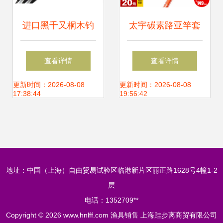
进口黑千又桐木钓
太宇碳素路亚竿套
鱼浮漂带转环矶钓
装评测 渔具新手与
查看详情
查看详情
两用夜光棒弹簧鱼
行家的利器之选
更新时间：2026-08-08
更新时间：2026-08-08
17:38:44
19:56:42
漂浮标批发 品质与
多样的完美结合
地址：中国（上海）自由贸易试验区临港新片区丽正路1628号4幢1-2
层
电话：1352709**
Copyright © 2026
www.hnlff.com
渔具销售
上海跬步离商贸有限公司