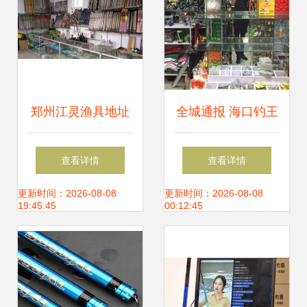
郑州江灵渔具地址
全城通报 海口钓王
与联系信息汇总 -
恋上‘香莫香原鸡
查看详情
查看详情
好钓鱼渔具销售指
汤’，渔具销售现美
更新时间：2026-08-08
更新时间：2026-08-08
19:45:45
00:12:45
南
食新风向