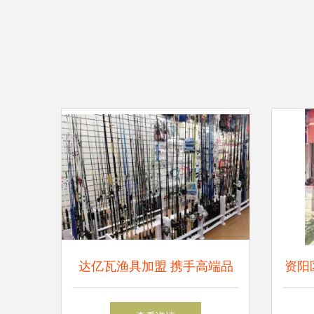
达亿瓦渔具加盟 携手高端品
资阳
牌，开启渔具销售新篇章
遏制