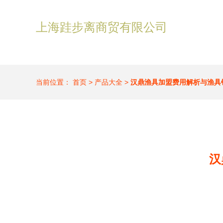
上海跬步离商贸有限公司
当前位置：
首页
>
产品大全
>
汉鼎渔具加盟费用解析与渔具
汉