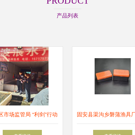
PRODUCT
产品列表
区市场监管局 “利剑”行动
固安县渠沟乡磐蒲渔具厂2
舌尖上的“野味”与渔具销
年垂钓渔具用品及钓鱼