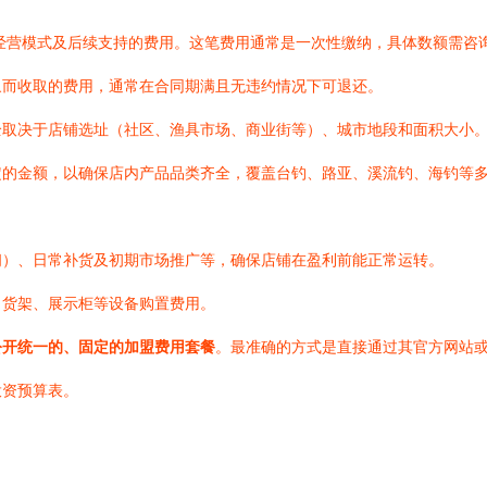
经营模式及后续支持的费用。这笔费用通常是一次性缴纳，具体数额需咨
象而收取的费用，通常在合同期满且无违约情况下可退还。
全取决于店铺选址（社区、渔具市场、商业街等）、城市地段和面积大小
定的金额，以确保店内产品品类齐全，覆盖台钓、路亚、溪流钓、海钓等
佣）、日常补货及初期市场推广等，确保店铺在盈利前能正常运转。
、货架、展示柜等设备购置费用。
公开统一的、固定的加盟费用套餐
。最准确的方式是直接通过其官方网站
投资预算表。