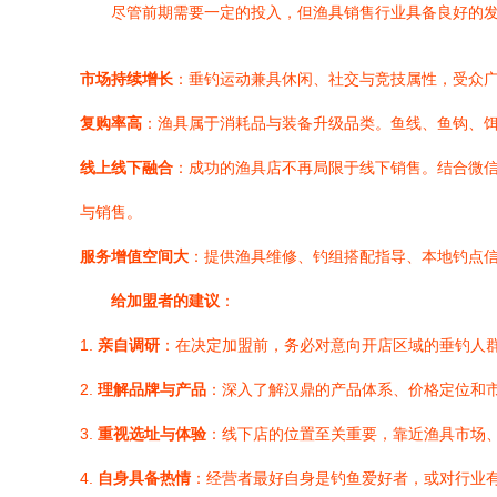
尽管前期需要一定的投入，但渔具销售行业具备良好的
市场持续增长
：垂钓运动兼具休闲、社交与竞技属性，受众
复购率高
：渔具属于消耗品与装备升级品类。鱼线、鱼钩、
线上线下融合
：成功的渔具店不再局限于线下销售。结合微
与销售。
服务增值空间大
：提供渔具维修、钓组搭配指导、本地钓点
给加盟者的建议
：
1.
亲自调研
：在决定加盟前，务必对意向开店区域的垂钓人
2.
理解品牌与产品
：深入了解汉鼎的产品体系、价格定位和
3.
重视选址与体验
：线下店的位置至关重要，靠近渔具市场
4.
自身具备热情
：经营者最好自身是钓鱼爱好者，或对行业