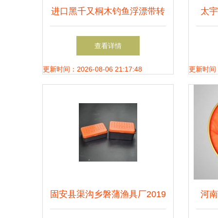
进口黑千又桐木钓鱼浮漂带转
太宇
环矶钓两用夜光棒弹簧鱼漂浮
具
查看详情
标批发 品质与多样的完美结
更新时间：2026-08-06 21:17:48
更新时间：20
合
固安县渠沟乡磐蒲渔具厂2019
河南