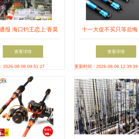
通报 海口钓王恋上‘香莫
十一大促不买只等后悔
鸡汤’，渔具销售现美食新
几款火爆渔具，价格不
查看详情
查看详情
风向
超赞
26-08-06 09:51:27
更新时间：2026-08-06 12:39:39