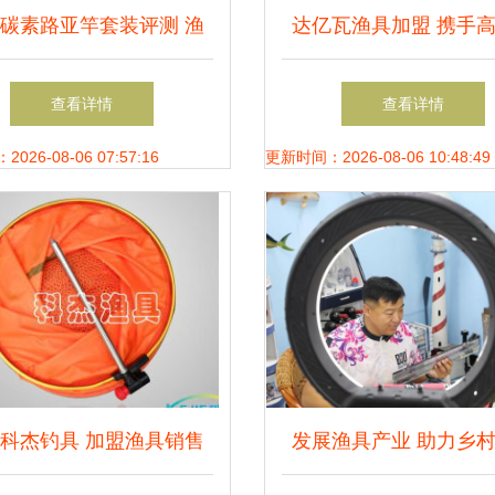
碳素路亚竿套装评测 渔
达亿瓦渔具加盟 携手
新手与行家的利器之选
牌，开启渔具销售新
查看详情
查看详情
26-08-06 07:57:16
更新时间：2026-08-06 10:48:49
科杰钓具 加盟渔具销售
发展渔具产业 助力乡